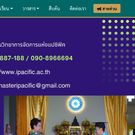
เรียน
วารสาร
สืบค้น
ติดต่อเรา
สายด่วน