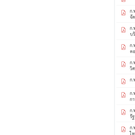
ก.
จั
ก.
บร
ก.
คอ
ก.
วิ
ก.
ก.
กา
ก.
รั
ก.
ให