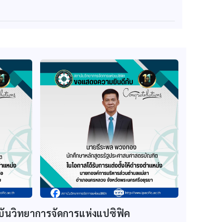
บันวิทยาการจัดการแห่งแปซิฟิค