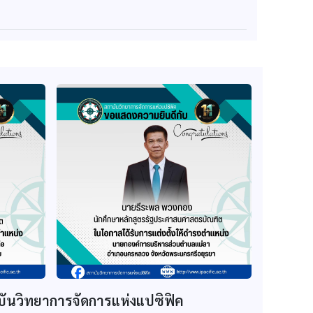
บันวิทยาการจัดการแห่งแปซิฟิค