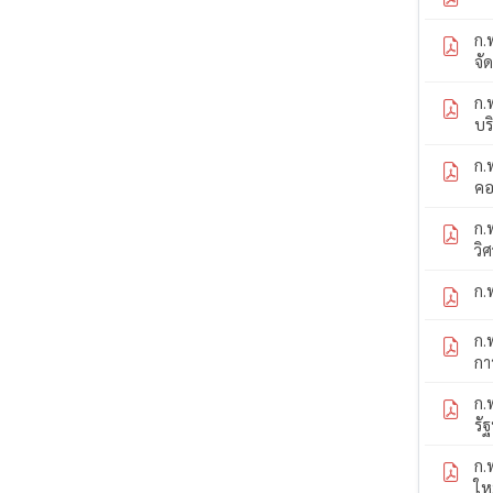
ก.
จั
ก.
บร
ก.
คอ
ก.
วิ
ก.
ก.
กา
ก.
รั
ก.
ให