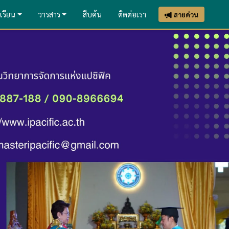
เรียน
วารสาร
สืบค้น
ติดต่อเรา
สายด่วน