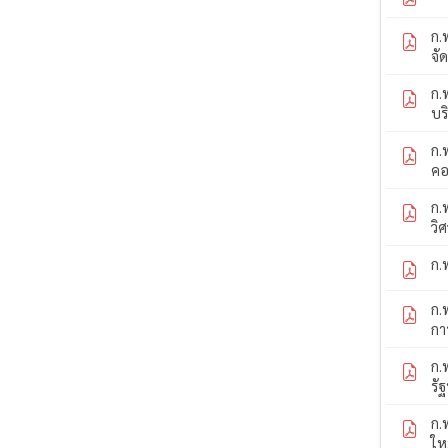
ก.
จั
ก.
บร
ก.
คอ
ก.
วิ
ก.
ก.
กา
ก.
รั
ก.
ให