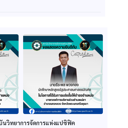
บันวิทยาการจัดการแห่งแปซิฟิค